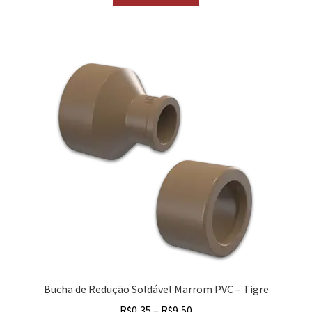
Bucha de Redução Soldável Marrom PVC – Tigre
R$
0,35
–
R$
9,50