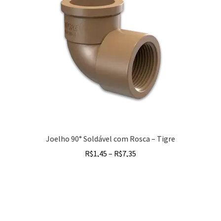
Joelho 90° Soldável com Rosca – Tigre
R$
1,45
–
R$
7,35
Ver opções