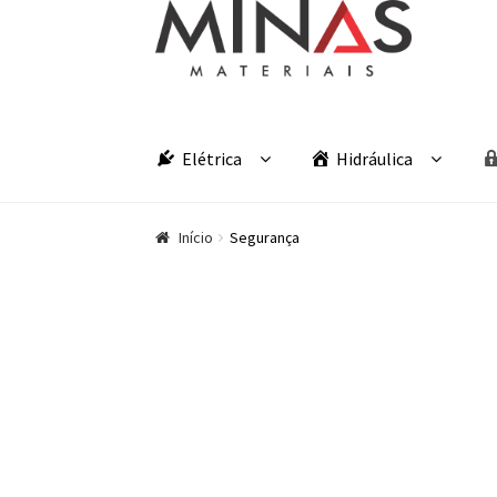
Pular para navegação
Pular para o conteúdo
Elétrica
Hidráulica
Início
Segurança