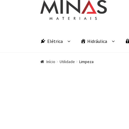
Pular para navegação
Pular para o conteúdo
Elétrica
Hidráulica
Início
Utilidade
Limpeza