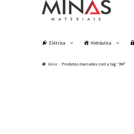
Pular para navegação
Pular para o conteúdo
Elétrica
Hidráulica
Início
Produtos marcados com a tag “3M”