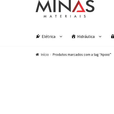
Pular para navegação
Pular para o conteúdo
Elétrica
Hidráulica
Início
Produtos marcados com a tag “Apoio”