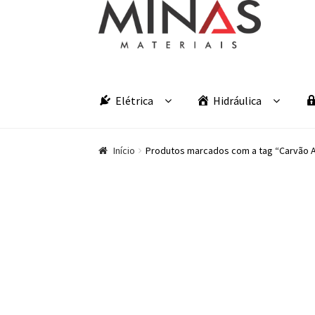
Pular para navegação
Pular para o conteúdo
Elétrica
Hidráulica
Início
Produtos marcados com a tag “Carvão 