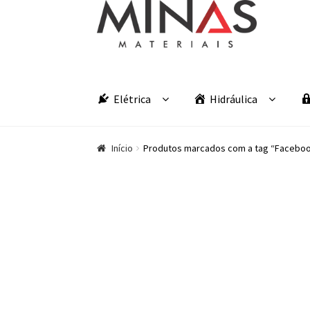
Pular para navegação
Pular para o conteúdo
Elétrica
Hidráulica
Início
Produtos marcados com a tag “Facebo