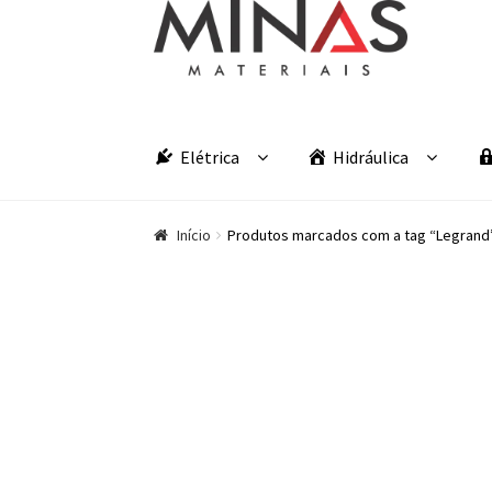
Pular para navegação
Pular para o conteúdo
Elétrica
Hidráulica
Início
Produtos marcados com a tag “Legrand