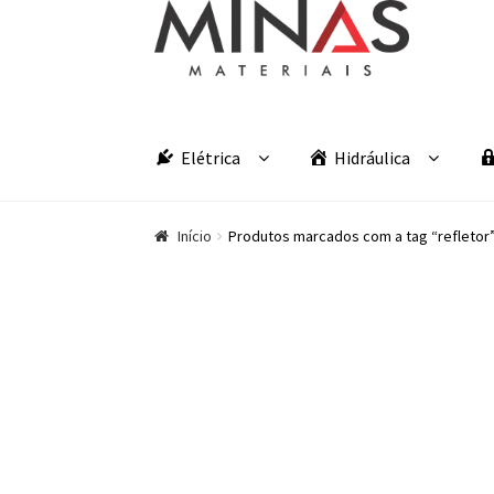
Pular para navegação
Pular para o conteúdo
Elétrica
Hidráulica
Início
Produtos marcados com a tag “refletor