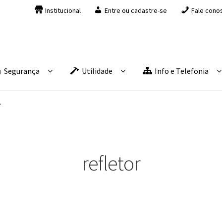
Institucional
Entre ou cadastre-se
Fale cono
Segurança
Utilidade
Info e Telefonia
”
refletor