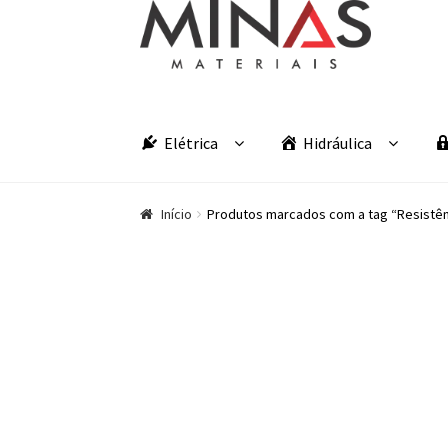
Pular para navegação
Pular para o conteúdo
Elétrica
Hidráulica
Início
Produtos marcados com a tag “Resistên