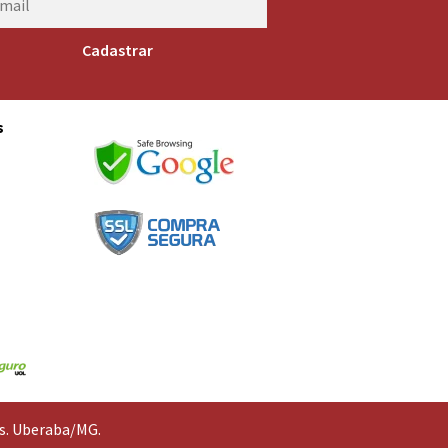
s
s
os. Uberaba/MG.