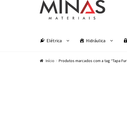
Pular para navegação
Pular para o conteúdo
Elétrica
Hidráulica
Início
Produtos marcados com a tag “Tapa Fur