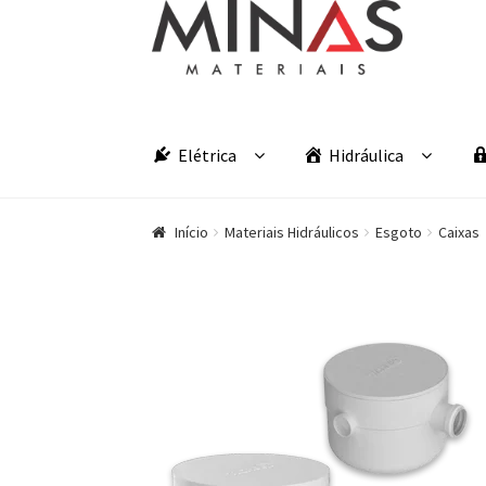
Pular para navegação
Pular para o conteúdo
Elétrica
Hidráulica
Início
Materiais Hidráulicos
Esgoto
Caixas