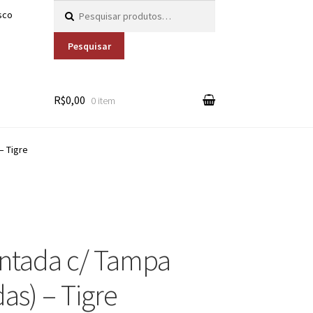
Pesquisar por:
sco
Pesquisar
R$0,00
0 item
– Tigre
ontada c/ Tampa
as) – Tigre