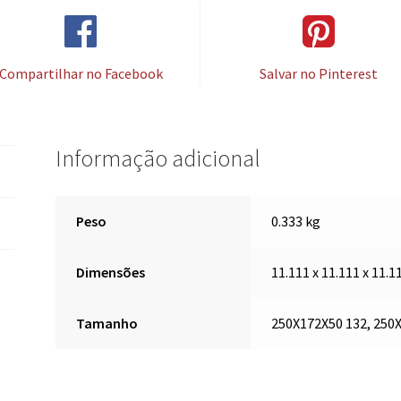
Compartilhar no Facebook
Salvar no Pinterest
Informação adicional
Peso
0.333 kg
Dimensões
11.111 x 11.111 x 11.
Tamanho
250X172X50 132, 250