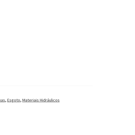
xas
,
Esgoto
,
Materiais Hidráulicos