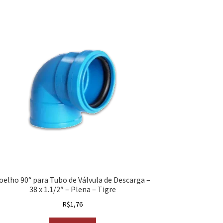
oelho 90° para Tubo de Válvula de Descarga –
38 x 1.1/2″ – Plena – Tigre
R$
1,76