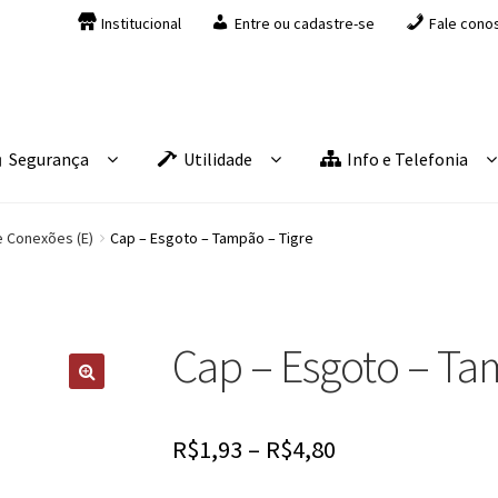
Institucional
Entre ou cadastre-se
Fale cono
Segurança
Utilidade
Info e Telefonia
e Conexões (E)
Cap – Esgoto – Tampão – Tigre
Cap – Esgoto – Ta
R$
1,93
–
R$
4,80