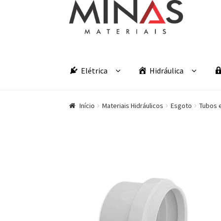
Pular para navegação
Pular para o conteúdo
Elétrica
Hidráulica
Início
Materiais Hidráulicos
Esgoto
Tubos 