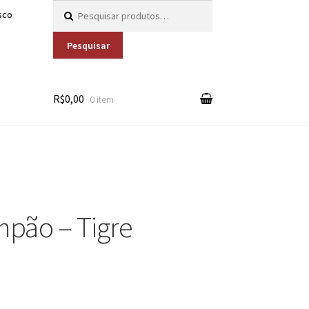
Pesquisar por:
sco
Pesquisar
R$0,00
0 item
mpão – Tigre