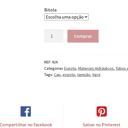
Bitola
Quantidade
Comprar
REF:
N/A
Categorias
Esgoto
,
Materiais Hidráulicos
,
Tubos 
Tags:
Cap
,
esgoto
,
tampão
,
tigre
Compartilhar no Facebook
Salvar no Pinterest