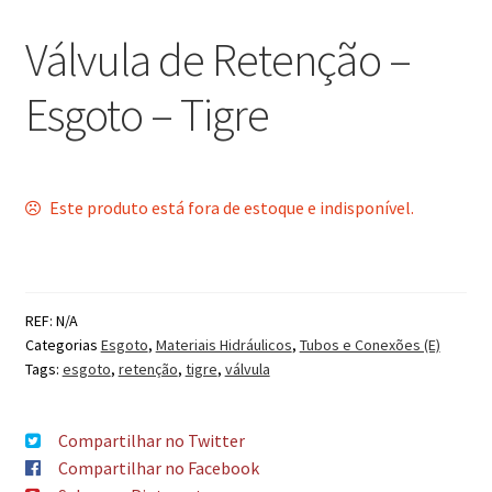
Válvula de Retenção –
Esgoto – Tigre
Este produto está fora de estoque e indisponível.
REF:
N/A
Categorias
Esgoto
,
Materiais Hidráulicos
,
Tubos e Conexões (E)
Tags:
esgoto
,
retenção
,
tigre
,
válvula
Compartilhar no Twitter
Compartilhar no Facebook