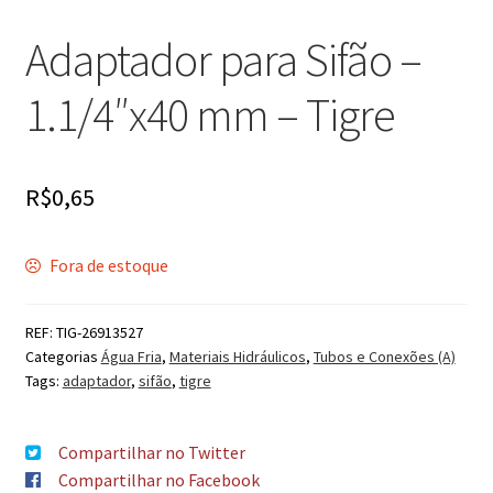
Adaptador para Sifão –
1.1/4″x40 mm – Tigre
R$
0,65
Fora de estoque
REF:
TIG-26913527
Categorias
Água Fria
,
Materiais Hidráulicos
,
Tubos e Conexões (A)
Tags:
adaptador
,
sifão
,
tigre
Compartilhar no Twitter
Compartilhar no Facebook