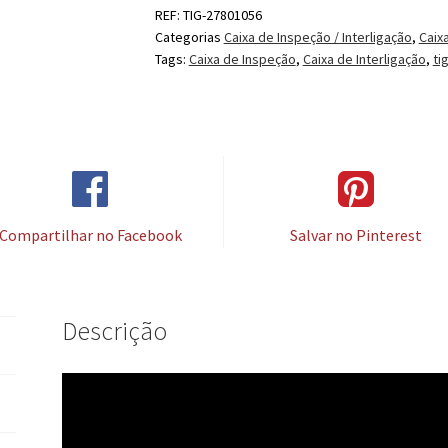
REF:
TIG-27801056
Categorias
Caixa de Inspeção / Interligação
,
Caix
Tags:
Caixa de Inspeção
,
Caixa de Interligação
,
ti
Compartilhar no Facebook
Salvar no Pinterest
Descrição