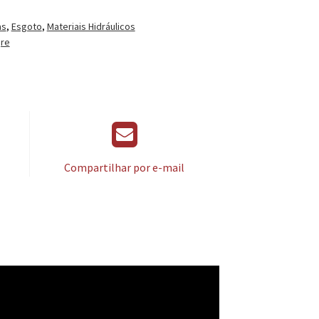
as
,
Esgoto
,
Materiais Hidráulicos
gre
Compartilhar por e-mail