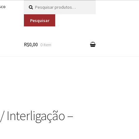
Pesquisar por:
sco
Pesquisar
R$0,00
0 item
/ Interligação –