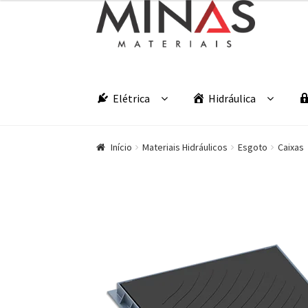
Pular para navegação
Pular para o conteúdo
Elétrica
Hidráulica
Início
Materiais Hidráulicos
Esgoto
Caixas