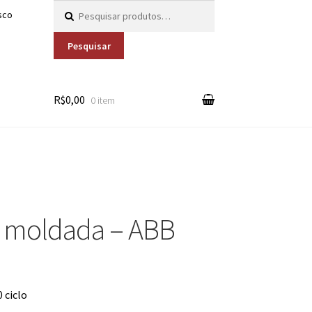
Pesquisar por:
sco
Pesquisar
R$0,00
0 item
a moldada – ABB
 ciclo