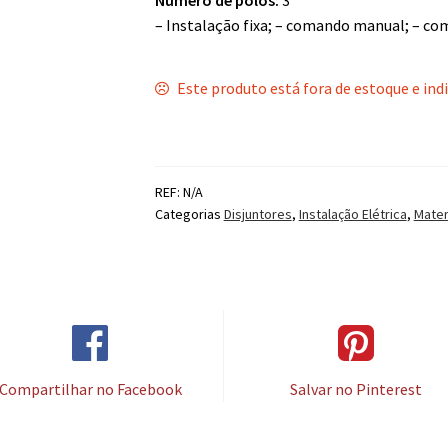
– Instalação fixa; – comando manual; – com
Este produto está fora de estoque e ind
REF:
N/A
Categorias
Disjuntores
,
Instalação Elétrica
,
Mater
Compartilhar no Facebook
Salvar no Pinterest