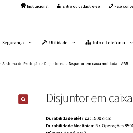
Institucional
Entre ou cadastre-se
Fale cono
Segurança
Utilidade
Info e Telefonia
Sistema de Proteção
Disjuntores
Disjuntor em caixa moldada – ABB
Disjuntor em caix
Durabilidade elétrica:
1500 ciclo
Durabilidade Mecânica:
Nr. Operações 8500
Número de pólos:
3