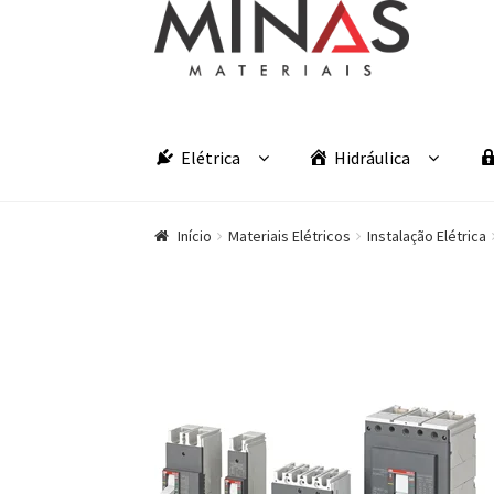
Pular para navegação
Pular para o conteúdo
Elétrica
Hidráulica
Início
Materiais Elétricos
Instalação Elétrica