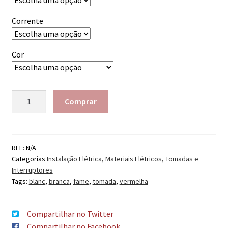
Corrente
Cor
Quantidade
Comprar
REF:
N/A
Categorias
Instalação Elétrica
,
Materiais Elétricos
,
Tomadas e
Interruptores
Tags:
blanc
,
branca
,
fame
,
tomada
,
vermelha
Compartilhar no Twitter
Compartilhar no Facebook